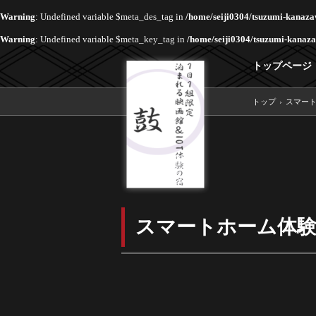
Warning
: Undefined variable $meta_des_tag in
/home/seiji0304/tsuzumi-kanaza
Warning
: Undefined variable $meta_key_tag in
/home/seiji0304/tsuzumi-kanaza
トップページ
トップ
›
スマー
スマートホーム体