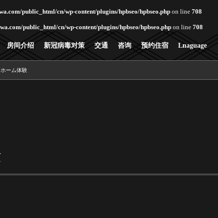
wa.com/public_html/cn/wp-content/plugins/hpbseo/hpbseo.php
on line
708
wa.com/public_html/cn/wp-content/plugins/hpbseo/hpbseo.php
on line
708
房间介绍
新冠病毒对策
交通
咨询
预约住宿
Lnaguage
トホーム体験
験